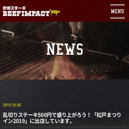
Warning
: Use of undefined constant - assumed ' ' (this will throw an
Error in a future version of PHP) in
/home/geniuses/beefimpact.com/public_html/wp/wp-
content/themes/sumibi/header.php
on line
104
2019.10.05
乱切りステーキ500円で盛り上がろう！「松戸まつり
イン2019」に出店しています。