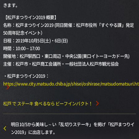
きます。
【松戸まつりイン2019 概要】
名称：松戸まつりイン2019 (同日開催：松戸市役所「すぐやる課」発足
50周年記念イベント）
日程：2019年10月5日(土)・6日(日)
時間：10:00～17:00
開催地：松戸駅西口・東口周辺・中央公園(東口イトーヨーカドー先)
主催：松戸市・松戸商工会議所・一般社団法人松戸市観光協会
・松戸まつりイン2019：
https://www.city.matsudo.chiba.jp/shisei/oshirase/matsudomatsuri.h
松戸 で ステーキ 食べるなら ビーフインパクト！
明日10/5から美味し～い「乱切りステーキ」を掲げ「松戸まつりイ
ン2019」に出店します。