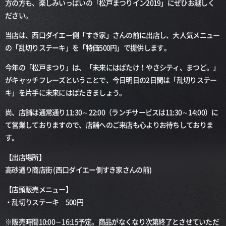
方の方も、楽しみいっぱいの「松戸まつりイン2019」にぜひお越しく
ださい。
当店は、西口ダイエー側「すき家」さんの前に出店し、大人気メニュー
の「乱切りステーキ」を「特価500円」で提供します。
今年の「松戸まつり」は、「未来にはばたけ！やさシティ、まつど。」
がキャッチフレーズということで、今日明日の2日間は「乱切りステー
キ」を片手に未来にはばたきましょう。
尚、店舗は通常通り11:30～22:00（ランチサービスは11:30～14:00）に
て営業しておりますので、店舗へのご来店も心よりお待ちしておりま
す。
【出店場所】
高砂通り商店街 (西口ダイエー側すき家さんの前)
【店頭販売メニュー】
・乱切りステーキ 500円
※販売時間10:00～16:15予定。商品がなくなり次第終了とさせていただ