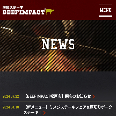
Warning
: Use of undefined constant - assumed ' ' (this will throw an
Error in a future version of PHP) in
/home/geniuses/beefimpact.com/public_html/wp/wp-
content/themes/sumibi/header.php
on line
104
【BEEF IMPACT松戸店】閉店のお知らせ
2024.07.22
【新メニュー】ミスジステーキフェア＆厚切りポーク
2024.04.18
ステーキ！