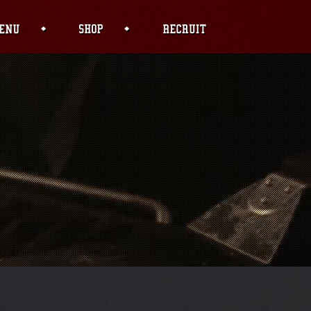
f PHP) in
04