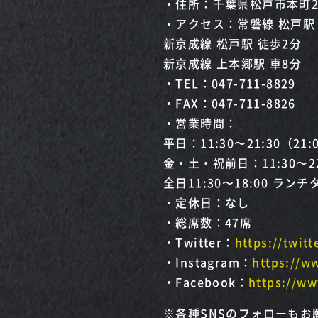
・住所：千葉県松戸市本町23
・アクセス：常磐線 松戸駅
新京成線 松戸駅 徒歩2分
新京成線 上本郷駅 車8分
・TEL：047-711-8829
・FAX：047-711-8826
・営業時間：
平日：11:30〜21:30（2
金・土・祝前日：11:30〜2
全日11:30〜18:00 ラン
・定休日：なし
・総席数：47席
・Twitter：
https://twit
・Instagram：
https://w
・Facebook：
https://w
※各種SNSのフォローもお