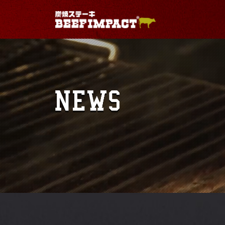
Warning
: Use of undefined constant - assumed ' 
/home/geniuses/beefimpact.com/public_html/wp