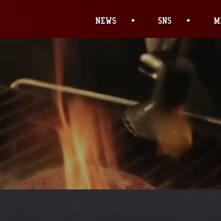
' (this will throw an Error in a future version o
/wp-content/themes/sumibi/header.php
on line
1