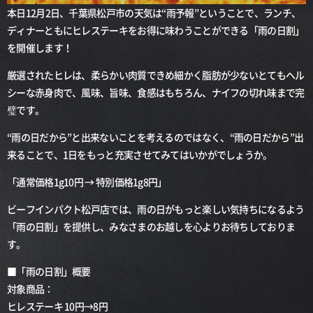
本日12月2日、千葉県松戸市の天気は“雨予報”ということで、ランチ、
ディナーともにヒレステーキをお得に味わうことができる「雨の日割」
を開催します！
厳選されたヒレは、柔らかい肉質できめ細かく脂肪が少ないとてもヘル
シーな赤身肉で、風味、旨味、食感はもちろん、ナイフの切れ味まで完
璧です。
“雨の日だから”と出来ないことを考えるのではなく、“雨の日だから”出
来ることで、1日をもっと充実させてみてはいかがでしょうか。
「通常価格1g10円 → 特別価格1g8円」
ビーフインパクト松戸店では、雨の日がもっと楽しい気持ちになるよう
「雨の日割」を提供し、みなさまのお越しを心よりお待ちしておりま
す。
■「雨の日割」概要
対象商品：
ヒレステーキ 10円→8円