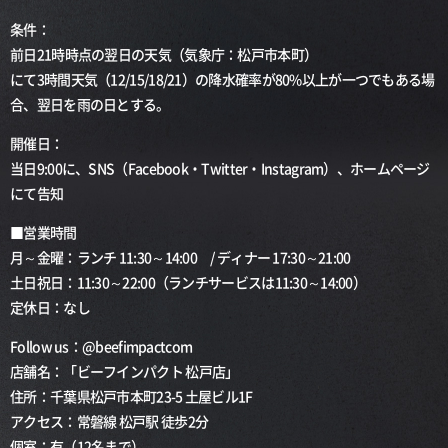
条件：
前日21時時点の翌日の天気（気象庁：松戸市本町）
にて3時間天気（12/15/18/21）の降水確率が80%以上が一つでもある場
合、翌日を雨の日とする。
開催日：
当日9:00に、SNS（Facebook・Twitter・Instagram）、ホームページ
にて告知
■営業時間
月～金曜：ランチ 11:30～14:00 / ディナー 17:30～21:00
土日祝日：11:30～22:00（ランチサービスは11:30～14:00）
定休日：なし
Follow us：@beefimpactcom
店舗名：「ビーフインパクト 松戸店」
住所：千葉県松戸市本町23-5 土屋ビル1F
アクセス：常磐線 松戸駅 徒歩2分
個室：有（12名まで）