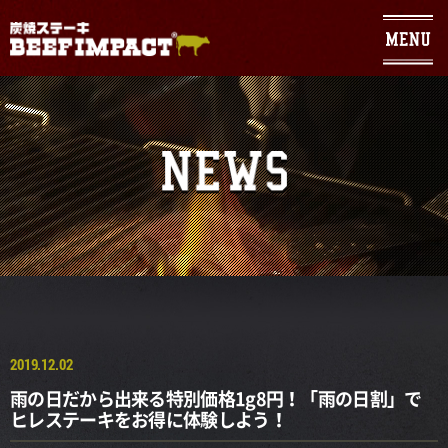
Warning
: Use of undefined constant - assumed ' ' (this will throw an
Error in a future version of PHP) in
/home/geniuses/beefimpact.com/public_html/wp/wp-
content/themes/sumibi/header.php
on line
104
2019.12.02
雨の日だから出来る特別価格1g8円！「雨の日割」で
ヒレステーキをお得に体験しよう！