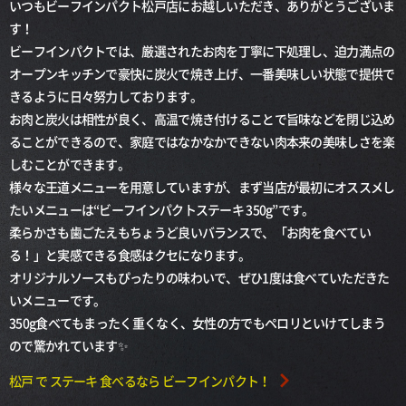
いつもビーフインパクト松戸店にお越しいただき、ありがとうございま
す！
ビーフインパクトでは、厳選されたお肉を丁寧に下処理し、迫力満点の
オープンキッチンで豪快に炭火で焼き上げ、一番美味しい状態で提供で
きるように日々努力しております。
お肉と炭火は相性が良く、高温で焼き付けることで旨味などを閉じ込め
ることができるので、家庭ではなかなかできない肉本来の美味しさを楽
しむことができます。
様々な王道メニューを用意していますが、まず当店が最初にオススメし
たいメニューは“ビーフインパクトステーキ 350g”です。
柔らかさも歯ごたえもちょうど良いバランスで、「お肉を食べてい
る！」と実感できる食感はクセになります。
オリジナルソースもぴったりの味わいで、ぜひ1度は食べていただきた
いメニューです。
350g食べてもまったく重くなく、女性の方でもペロリといけてしまう
ので驚かれています✨
松戸 で ステーキ 食べるなら ビーフインパクト！