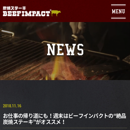
Warning
: Use of undefined constant - assumed ' ' (this will throw an
Error in a future version of PHP) in
/home/geniuses/beefimpact.com/public_html/wp/wp-
content/themes/sumibi/header.php
on line
104
2018.11.16
お仕事の帰り道にも！週末はビーフインパクトの“絶品
炭焼ステーキ”がオススメ！