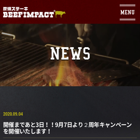
Warning
: Use of undefined constant - assumed ' ' (this will throw an
Error in a future version of PHP) in
/home/geniuses/beefimpact.com/public_html/wp/wp-
content/themes/sumibi/header.php
on line
104
2020.09.04
開催まであと3日！！9月7日より２周年キャンペーン
を開催いたします！