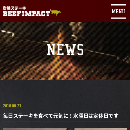
Warning
: Use of undefined constant - assumed ' ' (this will throw an
Error in a future version of PHP) in
/home/geniuses/beefimpact.com/public_html/wp/wp-
content/themes/sumibi/header.php
on line
104
2018.08.21
毎日ステーキを食べて元気に！水曜日は定休日です