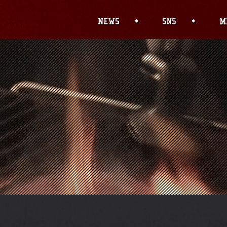
' (this will throw an Error in a future version o
/wp-content/themes/sumibi/header.php
on line
1