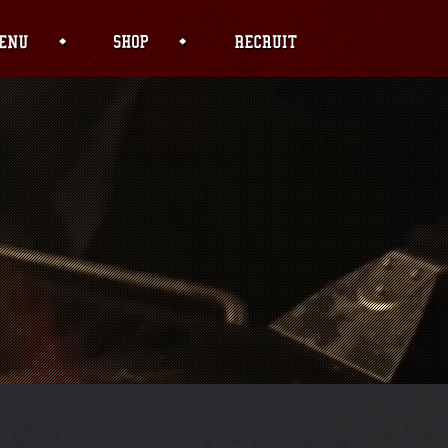
f PHP) in
04