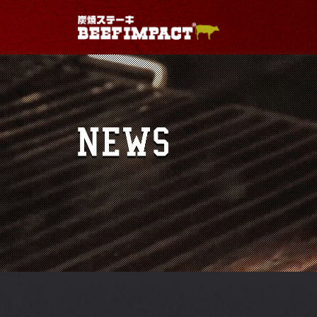
Warning
: Use of undefined constant - assumed ' 
/home/geniuses/beefimpact.com/public_html/wp