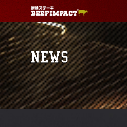
Warning
: Use of undefined constant - assumed ' 
/home/geniuses/beefimpact.com/public_html/wp