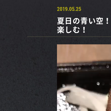
2019.05.25
夏日の青い空
楽しむ！
動
画
プ
レ
ー
ヤ
ー