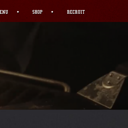
f PHP) in
04