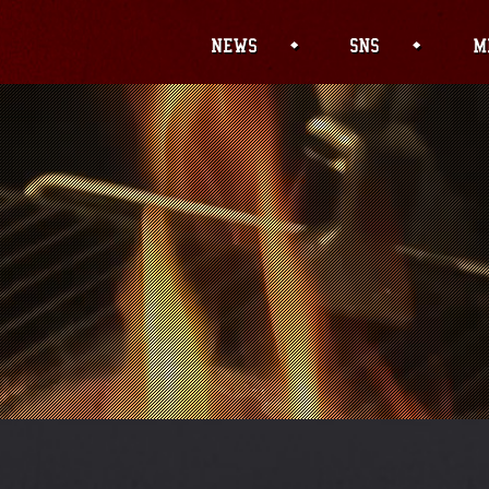
' (this will throw an Error in a future version o
/wp-content/themes/sumibi/header.php
on line
1