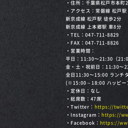
・住所：千葉県松戸市本町23
・アクセス：常磐線 松戸駅
新京成線 松戸駅 徒歩2分
新京成線 上本郷駅 車8分
・TEL：047-711-8829
・FAX：047-711-8826
・営業時間：
平日：11:30〜21:30（2
金・土・祝前日：11:30〜2
全日11:30〜15:00 ラン
(※15:00～18:00 ハッピ
・定休日：なし
・総席数：47席
・Twitter：
https://twit
・Instagram：
https://w
・Facebook：
https://w