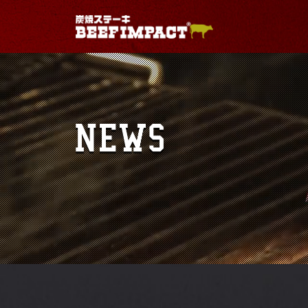
Warning
: Use of undefined constant - assumed ' 
/home/geniuses/beefimpact.com/public_html/wp