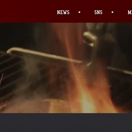
' (this will throw an Error in a future version o
/wp-content/themes/sumibi/header.php
on line
1