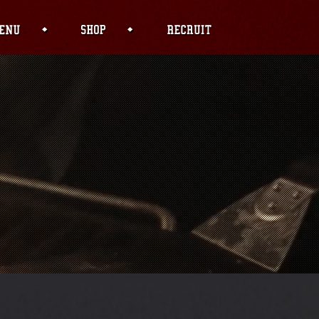
f PHP) in
04