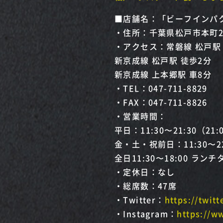
■店舗名：「ビーフインパク
・住所：千葉県松戸市本町23
・アクセス：常磐線 松戸駅
新京成線 松戸駅 徒歩2分
新京成線 上本郷駅 車8分
・TEL：047-711-8829
・FAX：047-711-8826
・営業時間：
平日：11:30〜21:30（2
金・土・祝前日：11:30〜2
全日11:30〜18:00 ラン
・定休日：なし
・総席数：47席
・Twitter：
https://twit
・Instagram：
https://w